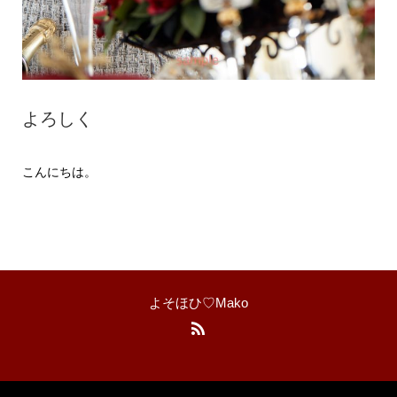
よろしく
こんにちは。
よそほひ♡Mako